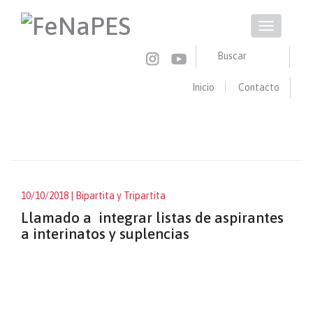
Pasar
al
Toggle
contenido
navigation
principal
Buscar
Inicio
Contacto
Buscar
BUSCAR
10/10/2018
| Bipartita y Tripartita
Llamado a integrar listas de aspirantes
a interinatos y suplencias