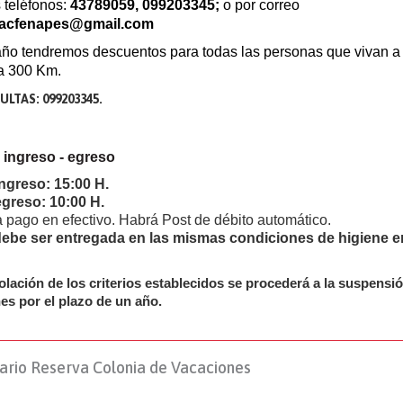
 teléfonos:
43789059, 099203345;
o
por
correo
vacfenapes@gmail.com
año tendremos descuentos para todas las personas que vivan a
 a 300 Km.
LTAS: 099203345.
ingreso - egreso
ngreso: 15:00 H.
egreso: 10:00 H.
 pago en efectivo. Habrá Post de débito automático.
ebe ser entregada en las mismas condiciones de higiene e
olación de los criterios establecidos se procederá a la suspensi
nes por el plazo de un año.
ario Reserva Colonia de Vacaciones