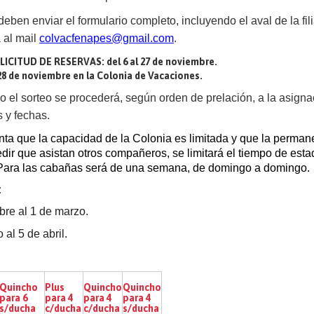
eben enviar el formulario completo, incluyendo el aval de la fili
 al mail
colvacfenapes@gmail.com
.
CITUD DE RESERVAS: del 6 al 27 de noviembre.
8 de noviembre en la Colonia de Vacaciones.
o el sorteo se procederá, según orden de prelación, a la asigna
s y fechas.
ta que la capacidad de la Colonia es limitada y que la perman
ir que asistan otros compañeros, se limitará el tiempo de esta
 Para las cabañas será de una semana, de domingo a domingo.
:
bre al 1 de marzo.
al 5 de abril.
Quincho
Plus
Quincho
Quincho
para 6
para 4
para 4
para 4
s/ducha
c/ducha
c/ducha
s/ducha