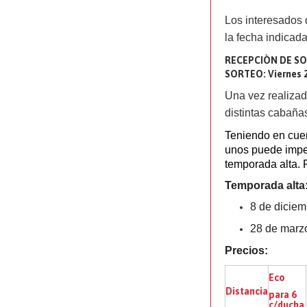
Los interesados d
la fecha indicada
RECEPCIÒN DE SOLI
SORTEO: Viernes 2
Una vez realizad
distintas cabaña
Teniendo en cuen
unos puede imped
temporada alta.
Temporada alta
8 de diciem
28 de marzo 
Precios:
Eco
Distancia
para 6
c/ducha