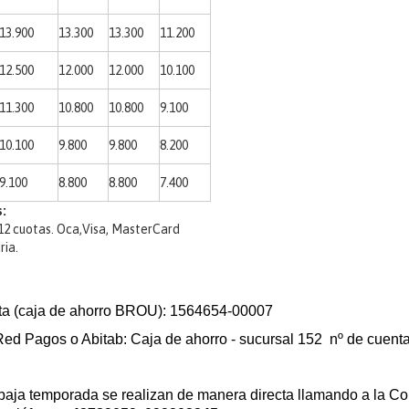
13.900
13.300
13.300
11.200
12.500
12.000
12.000
10.100
11.300
10.800
10.800
9.100
10.100
9.800
9.800
8.200
9.100
8.800
8.800
7.400
:
 12 cuotas. Oca,Visa, MasterCard
ria.
a (caja de ahorro BROU): 1564654-00007
Red Pagos o Abitab: Caja de ahorro - sucursal 152 nº de cuen
baja temporada se realizan de manera directa llamando a la Co