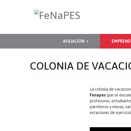
Pasar
al
contenido
principal
NAVEGACIÓN
AFILIACIÓN
EMPREND
PRINCIPAL
COLONIA DE VACACI
La colonia de vacacione
Fenapes
que se encuen
profesores, estudiante
parrilleros y mesas, s
estaciones de ejercicio