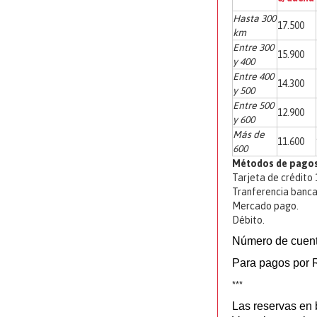
Hasta 300
17.500
km
Entre 300
15.900
y 400
Entre 400
14.300
y 500
Entre 500
12.900
y 600
Más de
11.600
600
Métodos de pagos
Tarjeta de crédito
Tranferencia banca
Mercado pago.
Débito.
Número de cuent
Para pagos por 
***
Las reservas en 