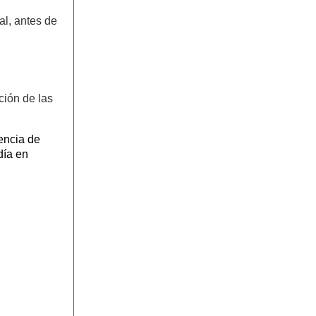
al, antes de
ción de las
encia de
día en