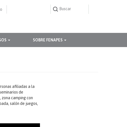
Buscar
to
Buscar
BUSCAR
SOS
SOBRE FENAPES
rsonas afiliadas a la
 seminarios de
s, zona camping con
pada, salón de juegos,